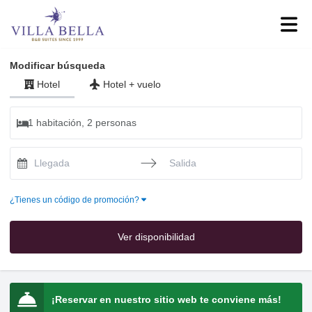
Modificar búsqueda
Hotel
Hotel
+
vuelo
1 habitación, 2 personas
Press the down arrow key to interact with the calendar and selec
Press the down arrow key to intera
¿Tienes un código de promoción?
Ver disponibilidad
¡Reservar en nuestro sitio web te conviene más!